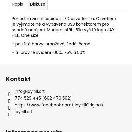
č
Popis
Diskuze
u
j
Pohodlná zimní čepice s LED osvětlením. Osvětlení
e
je vyjímatelné a vybaveno USB konektorem pro
m
snadné nabíjení. Moderní střih. Bíle vyšité logo JAY
e
HILL. One size
- použité barvy: oranžová, šedá, černá
OVERSIZE
- tři úrovně svícení 100%, 75% a 50%
TRIKO
CULTURE
LILKOVÁ
Z
590
á
Kontakt
Kč
p
a
info
@
jayhill.art
t
774 529 445 (602 470 502)
í
https://www.facebook.com/JayHillOriginal/
jayhill.art