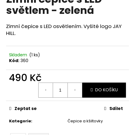
je
a
světlem - zelená
0,0
z
j
5
í
hvězdiček.
Zimní čepice s LED osvětlením. Vyšité logo JAY
t
HILL.
?
Skladem
(1 ks)
Kód:
360
HLEDAT
490 Kč
Měrná
DO KOŠÍKU
cena:
D
o
p
Zeptat se
Sdílet
o
Kategorie
:
Čepice a kšiltovky
r
u