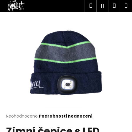
K
Přejít
Hledat
Náku
M
Přihlášen
na
o
obsah
Zpět
Zpět
košík
š
í
C
k
o
p
o
t
ř
e
b
u
j
e
t
Průměrné
Neohodnoceno
Podrobnosti hodnocení
hodnocení
e
Zimní čepice s LED
produktu
n