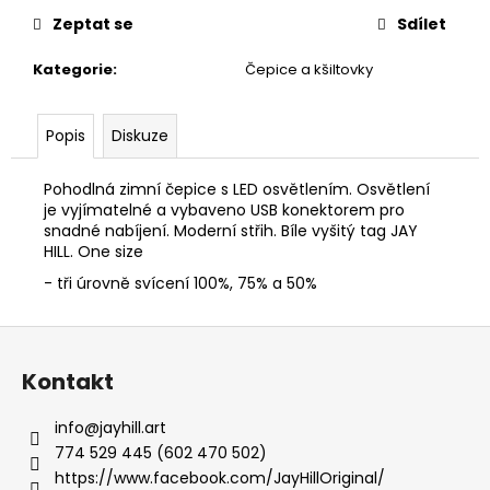
č
u
Zeptat se
Sdílet
j
Kategorie
:
Čepice a kšiltovky
e
m
e
Popis
Diskuze
POLO
Pohodlná zimní čepice s LED osvětlením. Osvětlení
TRIKO
je vyjímatelné a vybaveno USB konektorem pro
S
snadné nabíjení. Moderní střih. Bíle vyšitý tag JAY
LÍMEČKEM
HILL. One size
NASABIRD
MODRÁ
- tři úrovně svícení 100%, 75% a 50%
DENIM
790
Z
Kč
á
Kontakt
p
a
info
@
jayhill.art
t
774 529 445 (602 470 502)
í
https://www.facebook.com/JayHillOriginal/