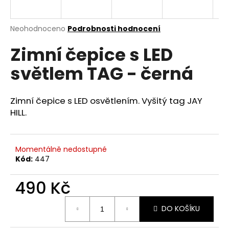
a
j
Průměrné
Neohodnoceno
Podrobnosti hodnocení
í
hodnocení
Zimní čepice s LED
produktu
t
je
?
světlem TAG - černá
0,0
z
5
hvězdiček.
Zimní čepice s LED osvětlením. Vyšitý tag JAY
HILL.
HLEDAT
Momentálně nedostupné
Kód:
447
D
o
490 Kč
p
o
Měrná
r
DO KOŠÍKU
cena:
u