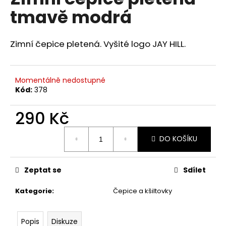
je
a
tmavě modrá
0,0
z
j
5
í
hvězdiček.
Zimní čepice pletená. Vyšité logo JAY HILL.
t
?
Momentálně nedostupné
Kód:
378
290 Kč
HLEDAT
Měrná
DO KOŠÍKU
cena:
D
Zeptat se
Sdílet
o
p
Kategorie
:
Čepice a kšiltovky
o
r
u
Popis
Diskuze