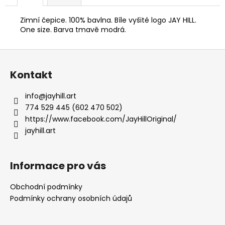
č
u
Zimní čepice. 100% bavlna. Bíle vyšité logo JAY HILL.
j
One size. Barva tmavě modrá.
e
m
Z
e
á
Kontakt
p
PÁNSKÁ
a
MIKINA
info
@
jayhill.art
S
t
774 529 445 (602 470 502)
KAPUCÍ
í
https://www.facebook.com/JayHillOriginal/
CULTURE
ČERNÁ
jayhill.art
950
Kč
Informace pro vás
Obchodní podmínky
Podmínky ochrany osobních údajů