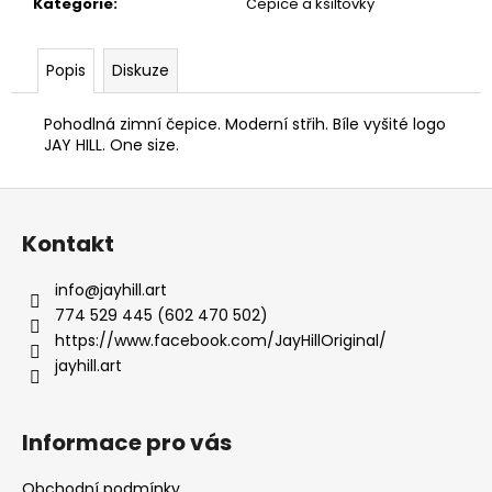
č
Kategorie
:
Čepice a kšiltovky
u
j
Popis
Diskuze
e
m
e
Pohodlná zimní čepice. Moderní střih. Bíle vyšité logo
JAY HILL. One size.
OVERSIZE
Z
TRIKO
á
FEATHER
Kontakt
MODRÁ
p
550
a
info
@
jayhill.art
Kč
t
774 529 445 (602 470 502)
í
https://www.facebook.com/JayHillOriginal/
jayhill.art
Informace pro vás
Obchodní podmínky