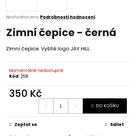
a
j
Průměrné
Neohodnoceno
Podrobnosti hodnocení
í
hodnocení
Zimní čepice - černá
produktu
t
je
?
0,0
z
Zimní čepice. Vyšité logo JAY HILL.
5
hvězdiček.
Momentálně nedostupné
HLEDAT
Kód:
258
350 Kč
D
Měrná
o
DO KOŠÍKU
cena:
p
o
r
Zeptat se
Sdílet
u