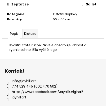
č
Zeptat se
Sdílet
u
j
Kategorie
:
Ostatní doplňky
e
Rozměry
:
50 x 100 cm
m
e
Popis
Diskuze
POLO
TRIKO
Kvalitní froté ručník. Skvěle absorbuje vlhkost a
S
rychle schne. Bíle vyšité logo.
LÍMEČKEM
NASABIRD
Z
MODRÁ
DENIM
á
Kontakt
790
p
Kč
a
info
@
jayhill.art
t
774 529 445 (602 470 502)
í
https://www.facebook.com/JayHillOriginal/
jayhill.art