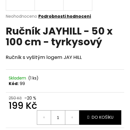
a
j
Průměrné
Neohodnoceno
Podrobnosti hodnocení
í
hodnocení
Ručník JAYHILL - 50 x
produktu
t
je
?
100 cm - tyrkysový
0,0
z
5
hvězdiček.
Ručník s vyšitým logem JAY HILL
HLEDAT
Skladem
(1 ks)
Kód:
99
D
o
250 Kč
–20 %
199 Kč
p
o
Měrná
r
DO KOŠÍKU
cena:
u