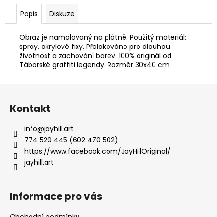
č
u
Popis
Diskuze
j
e
Obraz je namalovaný na plátně. Použitý materiál:
m
spray, akrylové fixy. Přelakováno pro dlouhou
e
životnost a zachování barev. 100% originál od
Táborské graffiti legendy. Rozměr 30x40 cm.
OVERSIZE
Z
TRIKO
TABOARD
á
Kontakt
ČERNÉ
p
520
a
Kč
info
@
jayhill.art
t
774 529 445 (602 470 502)
í
https://www.facebook.com/JayHillOriginal/
jayhill.art
Informace pro vás
Obchodní podmínky