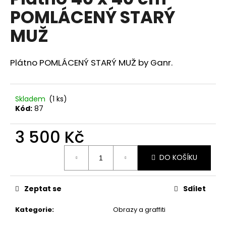
je
a
POMLÁCENÝ STARÝ
0,0
z
j
MUŽ
5
í
hvězdiček.
t
Plátno POMLÁCENÝ STARÝ MUŽ by Ganr.
?
Skladem
(1 ks)
Kód:
87
HLEDAT
3 500 Kč
Měrná
DO KOŠÍKU
cena:
D
o
p
Zeptat se
Sdílet
o
r
Kategorie
:
Obrazy a graffiti
u