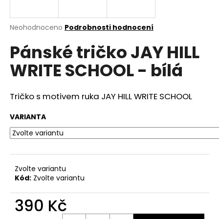
a
j
Průměrné
Neohodnoceno
Podrobnosti hodnocení
í
hodnocení
Pánské tričko JAY HILL
produktu
t
je
?
WRITE SCHOOL - bílá
0,0
z
5
hvězdiček.
Tričko s motivem ruka JAY HILL WRITE SCHOOL
HLEDAT
VARIANTA
D
o
Zvolte variantu
p
Kód:
Zvolte variantu
o
r
390 Kč
u
Měrná