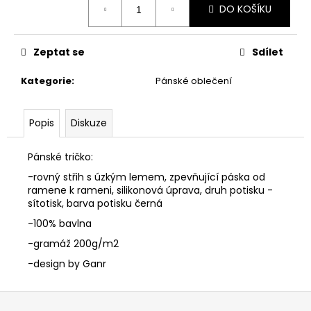
č
DO KOŠÍKU
cena:
u
j
e
Zeptat se
Sdílet
m
e
Kategorie
:
Pánské oblečení
MIKINA
Popis
Diskuze
S
KAPUCÍ
TAG
Pánské tričko:
ČERNA
-rovný střih s úzkým lemem, zpevňující páska od
890
ramene k rameni, silikonová úprava, druh potisku -
Kč
sítotisk, barva potisku černá
-100% bavlna
-gramáž 200g/m2
-design by Ganr
Z