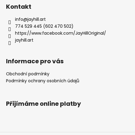
á
Kontakt
p
a
info
@
jayhill.art
t
774 529 445 (602 470 502)
í
https://www.facebook.com/JayHillOriginal/
jayhill.art
Informace pro vás
Obchodní podmínky
Podmínky ochrany osobních údajů
Přijímáme online platby