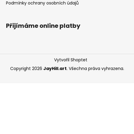
Podmínky ochrany osobních údajů
a
j
í
Přijímáme online platby
t
?
Vytvořil Shoptet
Copyright 2026
JayHill.art
. Všechna práva vyhrazena.
HLEDAT
D
o
p
o
r
u