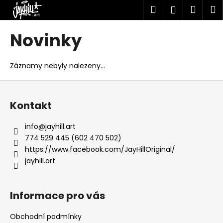
K
Přejít
Hledat
Náku
M
Přihlášen
na
o
obsah
Zpět
Zpět
košík
š
Novinky
í
C
k
o
Záznamy nebyly nalezeny...
p
Z
o
á
t
Kontakt
p
ř
a
info
@
jayhill.art
e
t
774 529 445 (602 470 502)
b
í
https://www.facebook.com/JayHillOriginal/
u
jayhill.art
j
e
Informace pro vás
t
e
Obchodní podmínky
n