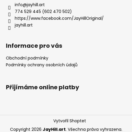
a
info
@
jayhill.art
t
774 529 445 (602 470 502)
í
https://www.facebook.com/JayHillOriginal/
jayhill.art
Informace pro vás
Obchodní podmínky
Podmínky ochrany osobních údajů
Přijímáme online platby
Vytvořil Shoptet
Copyright 2026
JayHill.art
. Všechna práva vyhrazena.