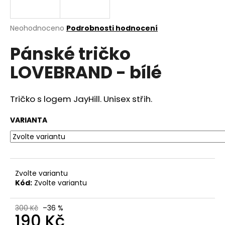
a
j
Průměrné
Neohodnoceno
Podrobnosti hodnocení
í
hodnocení
Pánské tričko
produktu
t
je
?
LOVEBRAND - bílé
0,0
z
5
hvězdiček.
Tričko s logem JayHill. Unisex střih.
HLEDAT
VARIANTA
D
o
Zvolte variantu
p
Kód:
Zvolte variantu
o
r
300 Kč
–36 %
u
190 Kč