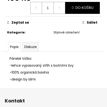
č
Měrná
u
DO KOŠÍKU
cena:
j
e
m
Zeptat se
Sdílet
e
Kategorie
:
Stylové oblečení
MIKINA
S
Popis
Diskuze
KAPUCÍ
TAG
ČERNA
Pánské tričko:
890
-lehce vypasovaný střih s bočními švy
Kč
-100% organická bavlna
-design by Idmi
Z
á
Kontakt
p