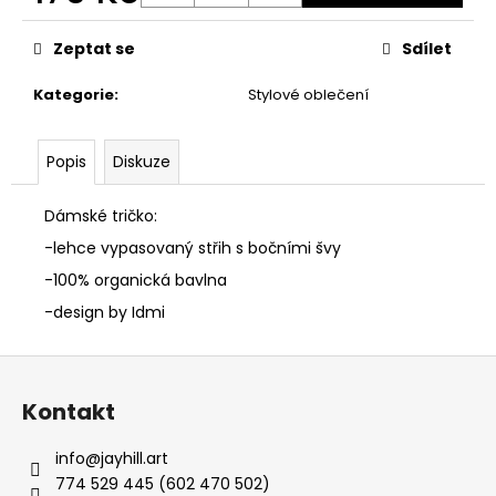
č
Měrná
u
cena:
j
Zeptat se
Sdílet
e
Kategorie
:
Stylové oblečení
m
e
Popis
Diskuze
OVERSIZE
TRIKO
Dámské tričko:
CULTURE
LILKOVÁ
-lehce vypasovaný střih s bočními švy
590
-100% organická bavlna
Kč
-design by Idmi
Z
á
Kontakt
p
a
info
@
jayhill.art
t
774 529 445 (602 470 502)