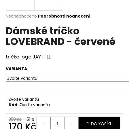
a
j
Průměrné
Neohodnoceno
Podrobnosti hodnocení
í
hodnocení
Dámské tričko
produktu
t
je
?
LOVEBRAND - červené
0,0
z
5
hvězdiček.
tričko logo JAY HILL
HLEDAT
VARIANTA
D
o
Zvolte variantu
p
Kód:
Zvolte variantu
o
r
350 Kč
–51 %
u
170 Kč
DO KOŠÍKU