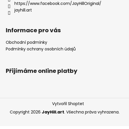
í
https://www.facebook.com/JayHillOriginal/
jayhill.art
Informace pro vás
Obchodní podmínky
Podmínky ochrany osobních údajů
Přijímáme online platby
Vytvořil Shoptet
Copyright 2026
JayHill.art
. Všechna práva vyhrazena.